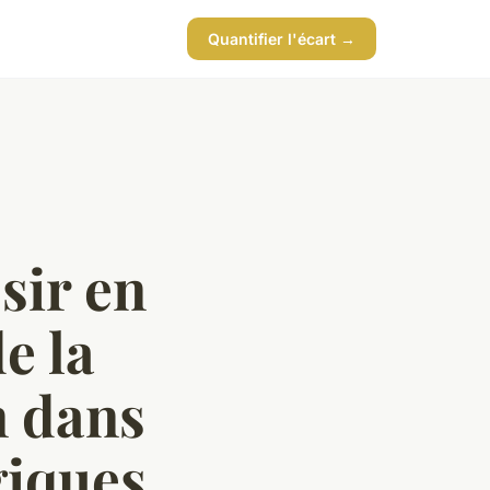
Quantifier l'écart →
sir en
e la
n dans
giques