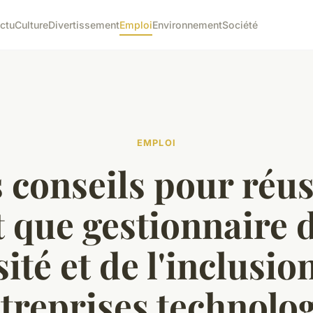
ctu
Culture
Divertissement
Emploi
Environnement
Société
EMPLOI
 conseils pour réus
t que gestionnaire d
sité et de l'inclusio
ntreprises technolo