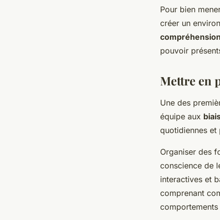
Pour bien mener c
créer un enviro
compréhension
pouvoir présent
Mettre en p
Une des première
équipe aux
biai
quotidiennes et 
Organiser des f
conscience de le
interactives et 
comprenant comm
comportements p