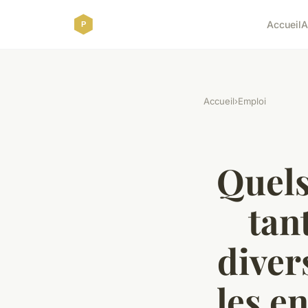
Accueil
A
Accueil
›
Emploi
Quels
tan
diver
les e