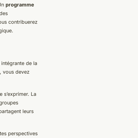
 Un
programme
 des
ous contribuerez
gique.
e intégrante de la
on, vous devez
e s’exprimer. La
 groupes
artagent leurs
ntes perspectives