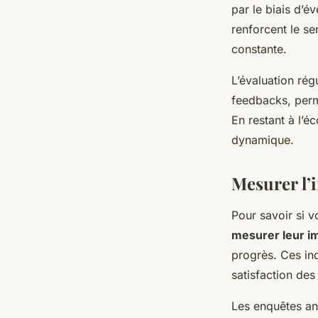
par le biais d’é
renforcent le se
constante.
L’évaluation rég
feedbacks, perme
En restant à l’é
dynamique.
Mesurer l’i
Pour savoir si vo
mesurer leur i
progrès. Ces ind
satisfaction des
Les enquêtes ano